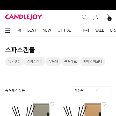
0
홈
BEST
NEW
GIFT SET
디퓨저
SALE
BR
스파스캔들
양키캔들
스파스캔들
우드윅
본끌레르
바이오 아로마
총
9
개
의 상품