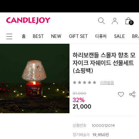
0
홈
BEST
NEW
GIFT SET
디퓨저
SALE
BR
하리보캔들 스몰자 향초 모
자이크 자쉐이드 선물세트
(쇼핑백)
리뷰없음
31,000
32%
21,000
상품번호
1000012014
정기배송가
19,950
원