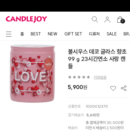
0
홈
BEST
NEW
GIFT SET
디퓨저
SALE
BR
볼시우스 데코 글라스 향초
99 g 23시간연소 사랑 캔
들
리뷰없음
5,900
상품번호
1000012370
정기배송가
5,610
원
총 결제금액이 30,000원
배송비
미만시 배송비 2,500원이