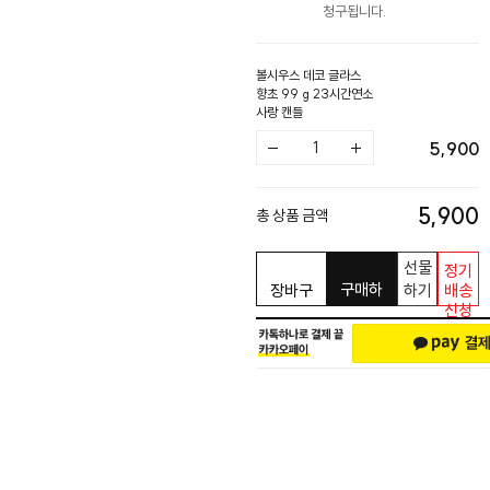
청구됩니다.
볼시우스 데코 글라스
향초 99 g 23시간연소
사랑 캔들
5,900
5,900
총 상품 금액
선물
정기
구매하
장바구
하기
배송
신청
기
니