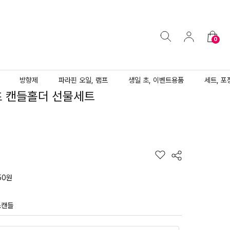
0
방향제
파라핀 오일, 램프
생일 초, 이벤트용품
세트, 포
초 캔들홀더 선물세트
50원
스캔들