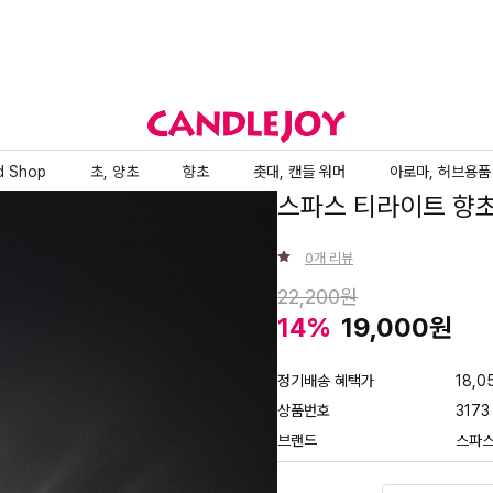
d Shop
초, 양초
향초
촛대, 캔들 워머
아로마, 허브용품
스파스 티라이트 향
0
개 리뷰
22,200
14
%
19,000
정기배송 혜택가
18,0
상품번호
3173
브랜드
스파