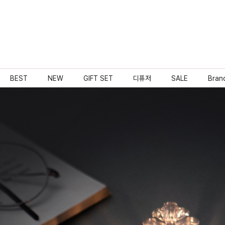
BEST
NEW
GIFT SET
디퓨저
SALE
Bran