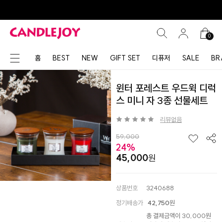
0
홈
BEST
NEW
GIFT SET
디퓨저
SALE
BR
윈터 포레스트 우드윅 디럭
스 미니 자 3종 선물세트
리뷰없음
59,000
24%
45,000
상품번호
3240688
정기배송가
42,750
원
총 결제금액이 30,000원