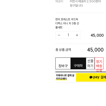
배송비
미만시 배송비 2,500원이
청구됩니다.
윈터 포레스트 우드윅
디럭스 미니 자 3종 선
물세트
45,000
45,000
총 상품 금액
선물
정기
구매하
장바구
하기
배송
신청
기
니