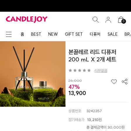
0
홈
BEST
NEW
GIFT SET
디퓨저
SALE
BR
본끌레르 리드 디퓨저
200 mL X 2개 세트
리뷰없음
26,000
47%
13,900
상품번호
3242357
정기배송가
13,210
원
총 결제금액이 30,000원