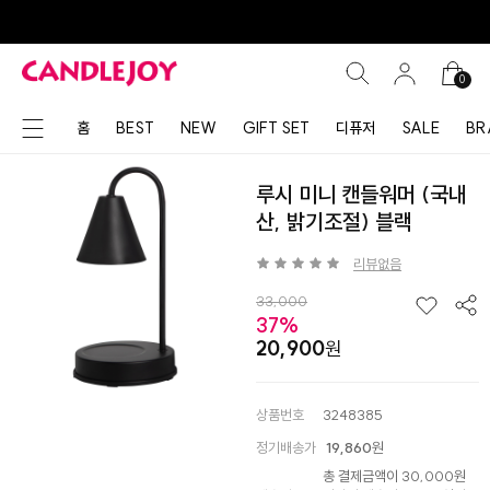
0
홈
BEST
NEW
GIFT SET
디퓨저
SALE
BR
루시 미니 캔들워머 (국내
산, 밝기조절) 블랙
리뷰없음
33,000
37%
20,900
상품번호
3248385
정기배송가
19,860
원
총 결제금액이 30,000원