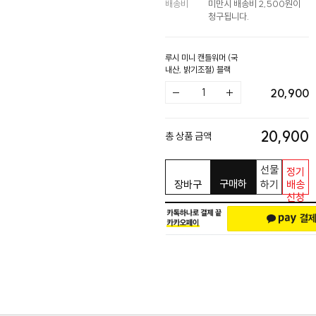
배송비
미만시 배송비 2,500원이
청구됩니다.
루시 미니 캔들워머 (국
내산, 밝기조절) 블랙
20,900
20,900
총 상품 금액
선물
정기
구매하
장바구
하기
배송
신청
기
니