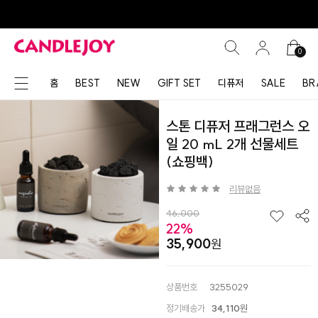
0
홈
BEST
NEW
GIFT SET
디퓨저
SALE
BR
스톤 디퓨저 프래그런스 오
일 20 mL 2개 선물세트
(쇼핑백)
리뷰없음
46,000
22%
35,900
상품번호
3255029
정기배송가
34,110
원