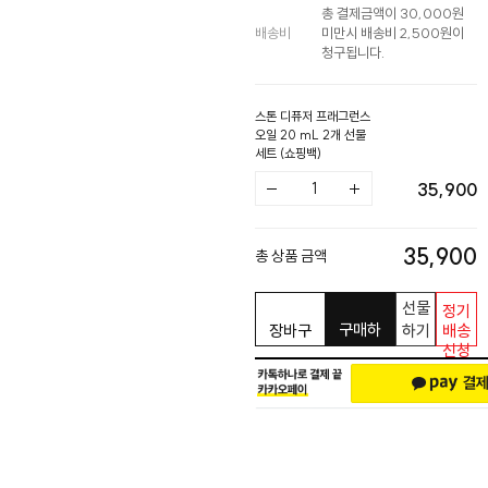
총 결제금액이 30,000원
배송비
미만시 배송비 2,500원이
청구됩니다.
스톤 디퓨저 프래그런스
오일 20 mL 2개 선물
세트 (쇼핑백)
35,900
35,900
총 상품 금액
선물
정기
구매하
장바구
하기
배송
신청
기
니