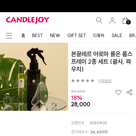
0
홈
BEST
NEW
GIFT SET
디퓨저
SALE
BR
본끌레르 아로마 롤온 룸스
프레이 2종 세트 (괄사, 파
우치)
리뷰없음
34,000
18%
28,000
상품번호
3260400
정기배송가
26,600
원