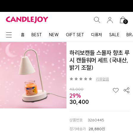
0
홈
BEST
NEW
GIFT SET
디퓨저
SALE
BR
하리보캔들 스몰자 향초 루
시 캔들워머 세트 (국내산,
밝기 조절)
리뷰없음
43,000
29%
30,400
상품번호
3260445
정기배송가
28,880
원