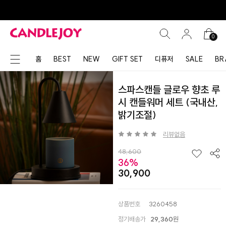
0
홈
BEST
NEW
GIFT SET
디퓨저
SALE
BR
스파스캔들 글로우 향초 루
시 캔들워머 세트 (국내산,
밝기조절)
리뷰없음
48,600
36%
30,900
상품번호
3260458
정기배송가
29,360
원