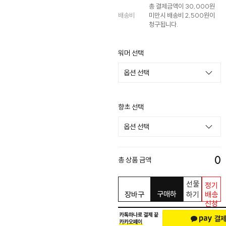
총 결제금액이 30,000원
배송비
미만시 배송비 2,500원이
청구됩니다.
워머 선택
향초 선택
0
총 상품 금액
선물
정기
구매하
장바구
하기
배송
신청
기
니