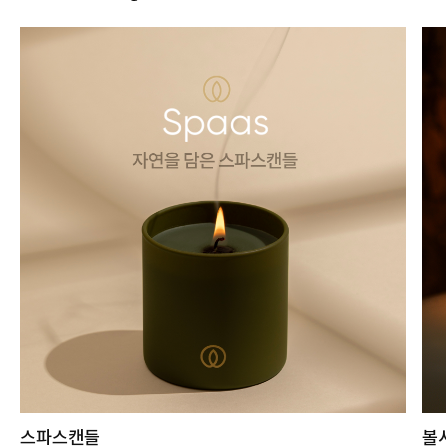
스파스캔들
볼