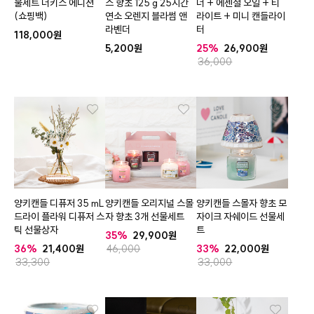
물세트 더키스 에디션
스 향초 125 g 25시간
너 + 에센셜 오일 + 티
(쇼핑백)
연소 오렌지 블라썸 앤
라이트 + 미니 캔들라이
라벤더
터
118,000
5,200
25%
26,900
36,000
양키캔들 디퓨저 35 mL
양키캔들 오리지널 스몰
양키캔들 스몰자 향초 모
드라이 플라워 디퓨저 스
자 향초 3개 선물세트
자이크 자쉐이드 선물세
틱 선물상자
트
35%
29,900
36%
21,400
46,000
33%
22,000
33,300
33,000