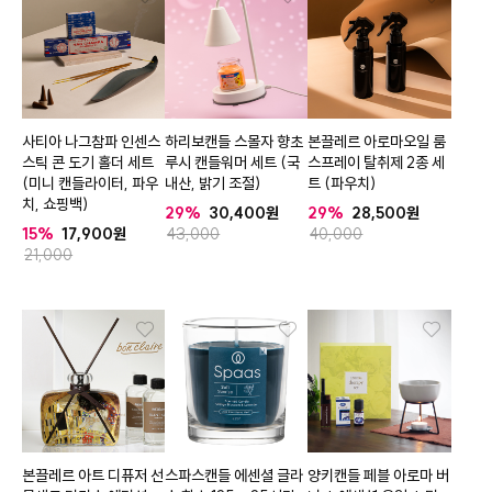
사티아 나그참파 인센스
하리보캔들 스몰자 향초
본끌레르 아로마오일 룸
스틱 콘 도기 홀더 세트
루시 캔들워머 세트 (국
스프레이 탈취제 2종 세
(미니 캔들라이터, 파우
내산, 밝기 조절)
트 (파우치)
치, 쇼핑백)
29%
30,400
29%
28,500
15%
17,900
43,000
40,000
21,000
본끌레르 아트 디퓨저 선
스파스캔들 에센셜 글라
양키캔들 페블 아로마 버