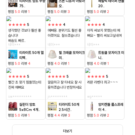
티라이트 양초 무향
스톤 디퓨저 아로마
메탈릭 테이퍼 캔들
75..
오..
20..
평점
5.0
리뷰
1
평점
5.0
리뷰
3
평점
5.0
리뷰
2
★★★★★
5
★★★★
4
★★★★
4
생각했던 것보다 훨씬 좋
예뻐용. 분위기도 훨씬 좋
아직 써보지 못했는데 예
습니다!
아졌어요. 잘쓰겠습니다
뻐요~ 빨리 써보고싶네여
배송도 빠르..
네이***
네이***
네이***
티라이트 50개 멀
펄 크래클 모자이크
트윙클 모자이크 미
티팩..
미..
니..
평점
5.0
리뷰
4
평점
4.0
리뷰
1
평점
4.0
리뷰
1
★★★★★
5
★★★★★
5
★★★★★
5
빨간 초 찾기 힘들었는데
깔끔하고 잘 타네요 잘 사
레몬 라벤더 최고~~~
진짜 예뻐요
용하겠습니다 번창하세요
sw*********
jn********
wg*****
실린더 양초
티라이트 50개
양키캔들 룸스프레
5x8Cm 4개..
2.5시간..
이 4..
평점
5.0
리뷰
1
평점
4.4
리뷰
3
평점
5.0
리뷰
2
더보기