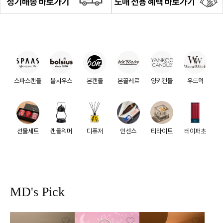
스파스캔들
볼시우스
본캔들
본끌레르
양키캔들
우드윅
선물세트
캔들워머
디퓨저
인센스
티라이트
테이퍼초
MD's Pick