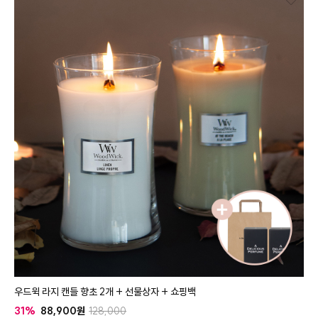
우드윅 라지 캔들 향초 2개 + 선물상자 + 쇼핑백
31%
88,900
128,000