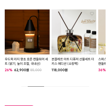
 +
우드윅 라지 향초 호른 캔들워머 세
본끌레르 아트 디퓨저 선물세트 더
스파스
트 (밝기, 높이 조절, 국내산)
키스 에디션 (쇼핑백)
캔들워
26%
62,900
85,000
118,000
36%