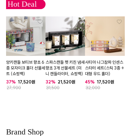
Hot Deal
양키캔들 보티브 향초 6
스파스캔들 펫 키친 냄새
사티아 나그참파 인센스
종 모자이크 홀더 선물세
향초 3개 선물세트 (미
스타터 세트(스틱 3종 +
트 (쇼핑백)
니 캔들라이터, 쇼핑백)
대형 우드 홀더)
37%
17,520
32%
21,520
45%
17,520
27,900
31,500
32,000
Brand Shop