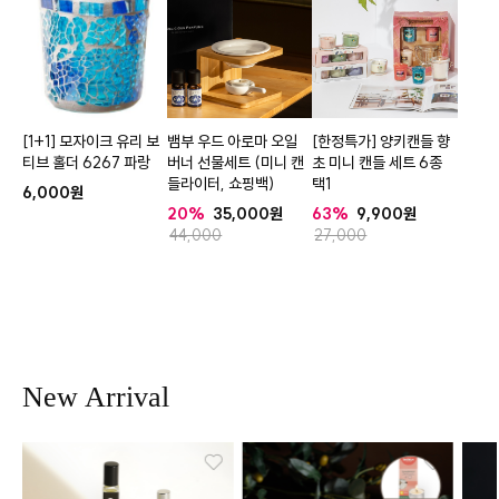
[1+1] 모자이크 유리 보
뱀부 우드 아로마 오일
[한정특가] 양키캔들 향
티브 홀더 6267 파랑
버너 선물세트 (미니 캔
초 미니 캔들 세트 6종
들라이터, 쇼핑백)
택1
6,000
20%
35,000
63%
9,900
44,000
27,000
New Arrival