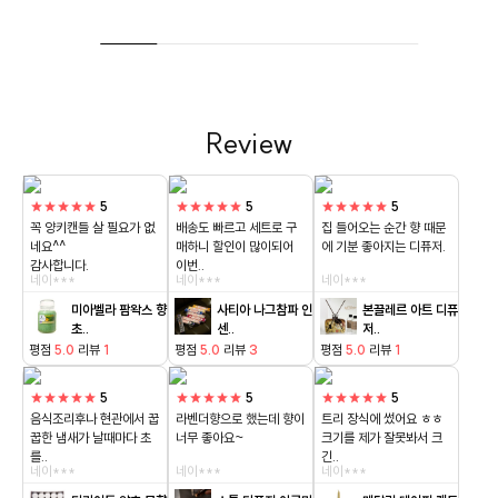
Review
★★★★★
5
★★★★★
5
★★★★★
5
꼭 양키캔들 살 필요가 없
배송도 빠르고 세트로 구
집 들어오는 순간 향 때문
네요^^
매하니 할인이 많이되어
에 기분 좋아지는 디퓨저.
감사합니다.
이번..
네이***
네이***
네이***
미아벨라 팜왁스 향
사티아 나그참파 인
본끌레르 아트 디퓨
초..
센..
저..
평점
5.0
리뷰
1
평점
5.0
리뷰
3
평점
5.0
리뷰
1
★★★★★
5
★★★★★
5
★★★★★
5
음식조리후나 현관에서 꿉
라벤더향으로 했는데 향이
트리 장식에 썼어요 ㅎㅎ
꿉한 냄새가 날때마다 초
너무 좋아요~
크기를 제가 잘못봐서 크
를..
긴..
네이***
네이***
네이***