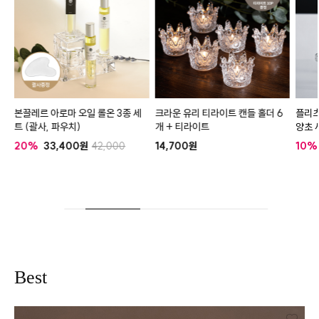
개
본끌레르 아로마 오일 롤온 3종 세
크라운 유리 티라이트 캔들 홀더 6
플리츠
트 (괄사, 파우치)
개 + 티라이트
양초 
20%
33,400
42,000
14,700
10%
Best