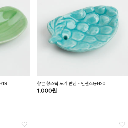
H19
향콘 향스틱 도기 받침 - 인센스용H20
1,000