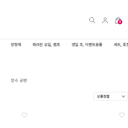
0
방향제
파라핀 오일, 램프
생일 초, 이벤트용품
세트, 포
향수 공병
상품정렬