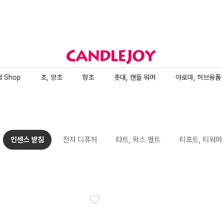
d Shop
초, 양초
향초
촛대, 캔들 워머
아로마, 허브용품
인센스 받침
전자 디퓨저
타트, 왁스 멜트
티포트, 티워머