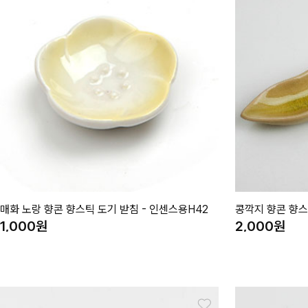
매화 노랑 향콘 향스틱 도기 받침 - 인센스용H42
콩깍지 향콘 향스
1,000
2,000