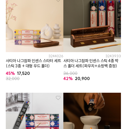
3244026
3243933
사티아 나그참파 인센스 스타터 세트
사티아 나그참파 인센스 스틱 4종 박
(스틱 3종 + 대형 우드 홀더)
스 홀더 세트(파우치+쇼핑백 증정)
45%
17,520
36,000
32,000
42%
20,900