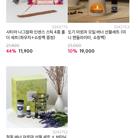
3243770
3242753
사티아 나그참파 인센스 스틱 4종 홀
도기 아로마 오일 버너 선물세트 (미
더 세트(파우치+쇼핑백 증정)
니 캔들라이터, 쇼핑백)
21,400
21,000
44%
11,900
10%
19,000
3242752
청동 버너 아로마 선물 세트 + 보타닉