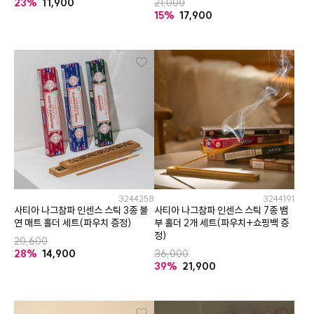
23%
11,900
21,000
15%
17,900
3244258
3244191
사티아 나그참파 인센스 스틱 3종 불
사티아 나그참파 인센스 스틱 7종 뱀
연 매트 홀더 세트(파우치 증정)
부 홀더 2개 세트(파우치+쇼핑백 증
정)
20,600
28%
14,900
36,000
39%
21,900