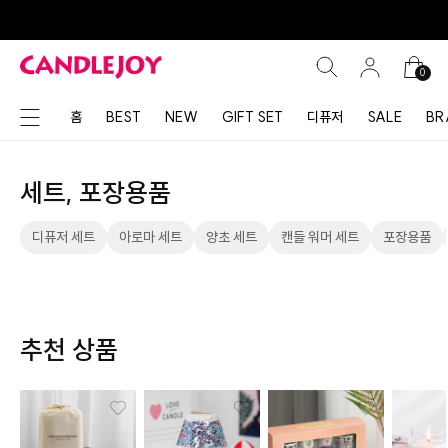
0
홈
BEST
NEW
GIFT SET
디퓨저
SALE
BR
세트, 포장용품
디퓨저 세트
아로마 세트
양초 세트
캔들 워머 세트
포장용품
추천 상품