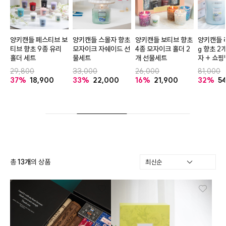
양키캔들 페스티브 보
양키캔들 스몰자 향초
양키캔들 보티브 향초
양키캔들 
선
티브 향초 9종 유리
모자이크 자쉐이드 선
4종 모자이크 홀더 2
g 향초 2
홀더 세트
물세트
개 선물세트
자 + 쇼핑
29,800
33,000
26,000
81,000
37%
18,900
33%
22,000
16%
21,900
32%
5
총
13
개
의 상품