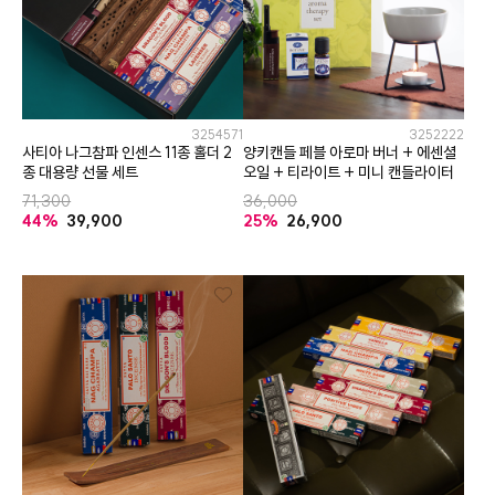
3254571
3252222
사티아 나그참파 인센스 11종 홀더 2
양키캔들 페블 아로마 버너 + 에센셜
종 대용량 선물 세트
오일 + 티라이트 + 미니 캔들라이터
71,300
36,000
44%
39,900
25%
26,900