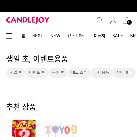
0
홈
BEST
NEW
GIFT SET
디퓨저
SALE
BR
생일 초, 이벤트용품
생일 초
이벤트 초
공예 초
데코 스톤
파티용품
장미 비누
추천 상품