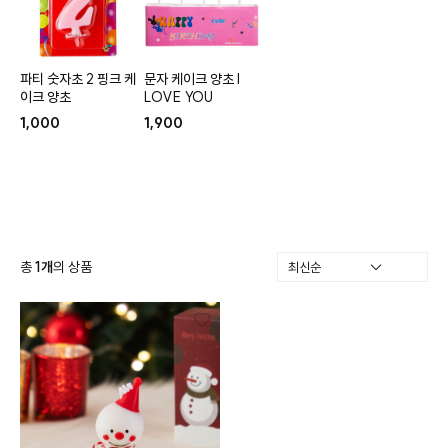
파티 숫자초 2 핑크 케
문자 케이크 양초 I
이크 양초
LOVE YOU
1,000
1,900
총
1
개
의 상품