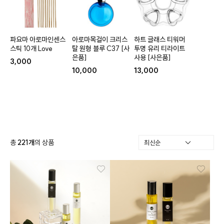
파요마 아로마인센스
아로마목걸이 크리스
하트 글래스 티워머
스틱 10개 Love
탈 원형 블루 C37 [사
투명 유리 티라이트
은품]
사용 [사은품]
3,000
10,000
13,000
총
221
개
의 상품