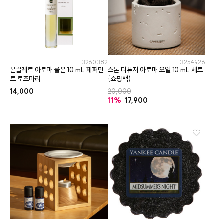
3260382
3254926
본끌레르 아로마 롤온 10 mL 페퍼민
스톤 디퓨저 아로마 오일 10 mL 세트
트 로즈마리
(쇼핑백)
14,000
20,000
11%
17,900