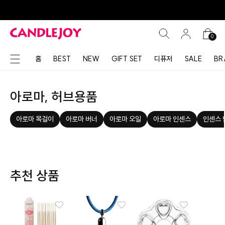
0
홈
BEST
NEW
GIFT SET
디퓨저
SALE
BR
아로마, 허브용품
아로마 목걸이
아로마 버너
아로마 오일
아로마 인센스
인센스 
추천 상품