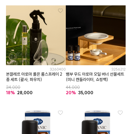
3260400
3256212
본끌레르 아로마 롤온 룸스프레이 2
뱀부 우드 아로마 오일 버너 선물세트
종 세트 (괄사, 파우치)
(미니 캔들라이터, 쇼핑백)
34,000
44,000
18%
28,000
20%
35,000