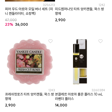
3256213
1242
피어 우드 아로마 오일 버너 세트 (미
미드썸머나잇 타트 양키캔들, 왁스 방
니 캔들라이터, 쇼핑백)
향제
47,000
2,900
23%
36,000
1243
3260384
프레쉬컷로즈 타트 양키캔들, 왁스 방
본끌레르 아로마 롤온 플러스 10 mL
향제
라벤더 플러스
2,900
14,000