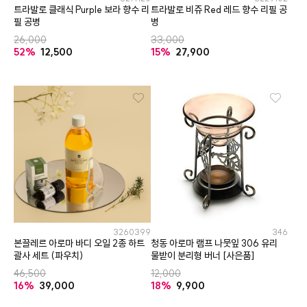
트라발로 클래식 Purple 보라 향수 리
트라발로 비쥬 Red 레드 향수 리필 공
필 공병
병
26,000
33,000
52%
12,500
15%
27,900
3260399
346
본끌레르 아로마 바디 오일 2종 하트
청동 아로마 램프 나뭇잎 306 유리
괄사 세트 (파우치)
물받이 분리형 버너 [사은품]
46,500
12,000
16%
39,000
18%
9,900