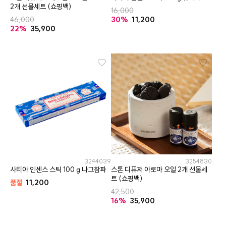
2개 선물세트 (쇼핑백)
16,000
46,000
30%
11,200
22%
35,900
3244039
3254830
사티아 인센스 스틱 100 g 나그참파
스톤 디퓨저 아로마 오일 2개 선물세
트 (쇼핑백)
품절
11,200
42,500
16%
35,900