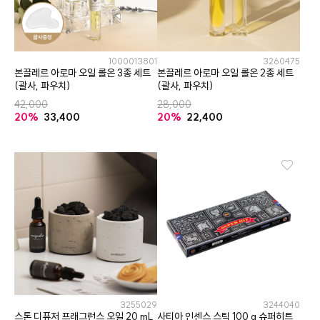
1000013801
3260475
본끌레르 아로마 오일 롤온 3종 세트
본끌레르 아로마 오일 롤온 2종 세트
(괄사, 파우치)
(괄사, 파우치)
42,000
28,000
20%
33,400
20%
22,400
3255029
3244040
스톤 디퓨저 프래그런스 오일 20 mL
사티아 인센스 스틱 100 g 슈퍼히트