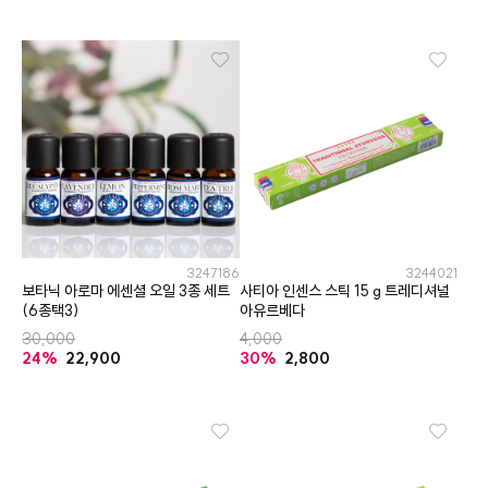
3247186
3244021
보타닉 아로마 에센셜 오일 3종 세트
사티아 인센스 스틱 15 g 트레디셔널
(6종택3)
아유르베다
30,000
4,000
24%
22,900
30%
2,800