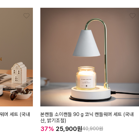
들워머 세트 (국내
본캔들 소이캔들 90 g 코닉 캔들워머 세트 (국내
산, 밝기조절)
37%
25,900
40,900