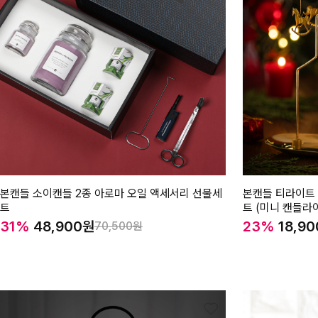
본캔들 소이캔들 2종 아로마 오일 액세서리 선물세
본캔들 티라이트 
트
트 (미니 캔들라
31%
48,900
23%
18,90
70,500