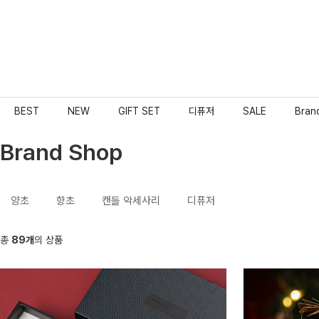
BEST
NEW
GIFT SET
디퓨저
SALE
Bran
Brand Shop
양초
향초
캔들 악세사리
디퓨저
총
89개
의 상품