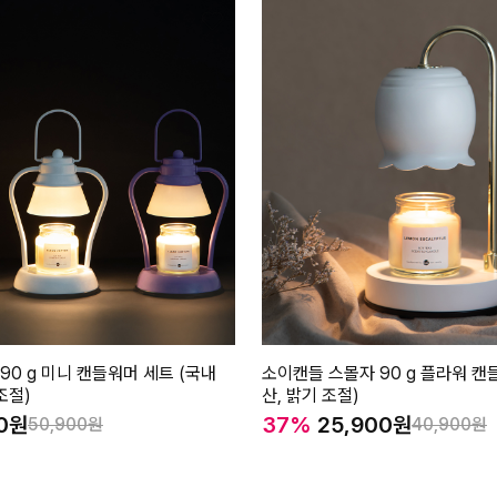
90 g 미니 캔들워머 세트 (국내
소이캔들 스몰자 90 g 플라워 캔
조절)
산, 밝기 조절)
0
37%
25,900
50,900
40,900