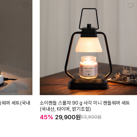
들워머 세트(국내
소이캔들 스몰자 90 g 사각 미니 캔들워머 세트
(국내산, 타이머, 밝기조절)
45%
29,900
53,900