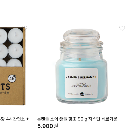
무향 4시간연소 +
본캔들 소이 캔들 향초 90 g 자스민 베르가못
5,900