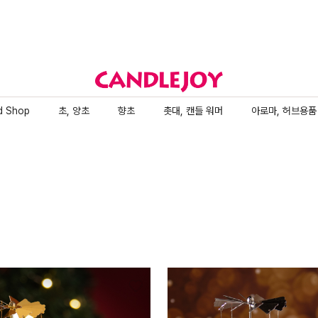
d Shop
초, 양초
향초
촛대, 캔들 워머
아로마, 허브용품