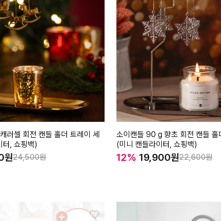
캐러셀 회전 캔들 홀더 트레이 세
소이캔들 90 g 향초 회전 캔들 
이터, 쇼핑백)
(미니 캔들라이터, 쇼핑백)
0
12%
19,900
24,500
22,600