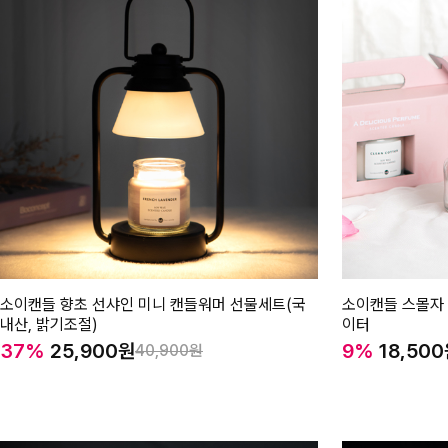
소이캔들 향초 선샤인 미니 캔들워머 선물세트(국
소이캔들 스몰자 
내산, 밝기조절)
이터
37%
25,900
9%
18,500
40,900