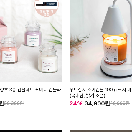
향초 3종 선물세트 + 미니 캔들라
우드심지 소이캔들 190 g 루시 
(국내산, 밝기 조절)
24%
34,900
20,300
46,000