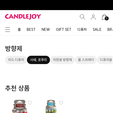
0
홈
BEST
NEW
GIFT SET
디퓨저
SALE
BR
방향제
리드 디퓨저
사쉐, 포푸리
차량용 방향제
룸 스프레이
디퓨저용
추천 상품